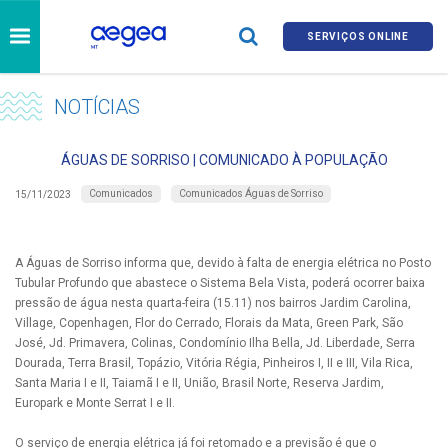
SERVIÇOS ONLINE
NOTÍCIAS
ÁGUAS DE SORRISO | COMUNICADO À POPULAÇÃO
Comunicados
Comunicados Águas de Sorriso
15/11/2023
A Águas de Sorriso informa que, devido à falta de energia elétrica no Posto
Tubular Profundo que abastece o Sistema Bela Vista, poderá ocorrer baixa
pressão de água nesta quarta-feira (15.11) nos bairros Jardim Carolina,
Village, Copenhagen, Flor do Cerrado, Florais da Mata, Green Park, São
José, Jd. Primavera, Colinas, Condomínio Ilha Bella, Jd. Liberdade, Serra
Dourada, Terra Brasil, Topázio, Vitória Régia, Pinheiros I, II e III, Vila Rica,
Santa Maria I e II, Taiamã I e II, União, Brasil Norte, Reserva Jardim,
Europark e Monte Serrat I e II.
O serviço de energia elétrica já foi retomado e a previsão é que o