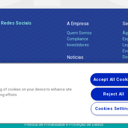
 Redes Sociais
A Empresa
Se
Quem Somos
Ág
Compliance
Es
Investidores
Leg
Ev
Notícias
Do
Obras 2026
Ca
Comunicados
Accept All Cook
ing of cookies on your device to enhance site
Reject All
ing efforts.
Uma empresa
Copyright ® 2026 - Todos os Direitos Reservados.
Nossa natureza movimenta a vida
Cookies Settin
Termos Gerais de Uso de Sites e Aplicativos
Política de Privacidade e Proteção de Dados