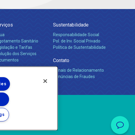
rviços
Sustentabilidade
ua
Responsabilidade Social
gotamento Sanitário
Pol. de Inv. Social Privado
islação e Tarifas
Política de Sustentabilidade
olução dos Serviços
cumentos
Contato
Canais de Relacionamento
rreiras
Denúncias de Fraudes
ies
gs