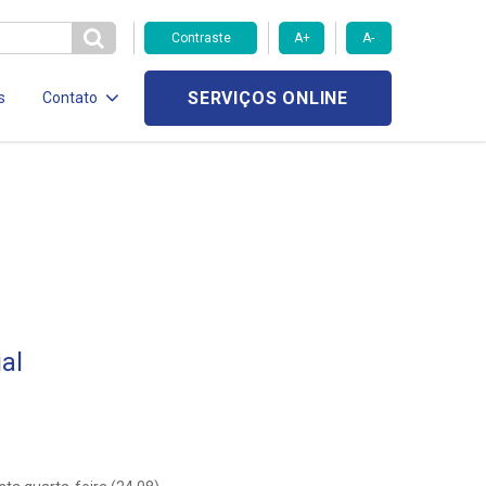
Contraste
A+
A-
SERVIÇOS ONLINE
s
Contato
al