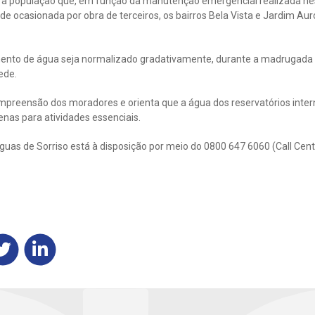
 à população que, em função da manutenção emergencial realizada nest
de ocasionada por obra de terceiros, os bairros Bela Vista e Jardim A
mento de água seja normalizado gradativamente, durante a madrugada d
ede.
mpreensão dos moradores e orienta que a água dos reservatórios inter
enas para atividades essenciais.
guas de Sorriso está à disposição por meio do 0800 647 6060 (Call Cen