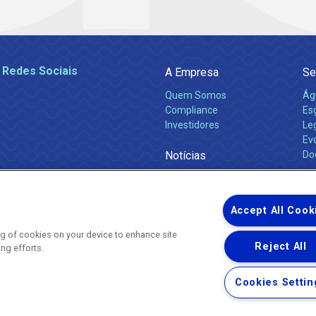
 Redes Sociais
A Empresa
Se
Quem Somos
Ág
Compliance
Es
Investidores
Leg
Ev
Notícias
Do
Obras 2026
Ca
Comunicados
Accept All Cook
ing of cookies on your device to enhance site
Reject All
ing efforts.
Uma empresa
Copyright ® 2026 - Todos os Direitos Reservados.
Nossa natureza movimenta a vida
Cookies Settin
Termos Gerais de Uso de Sites e Aplicativos