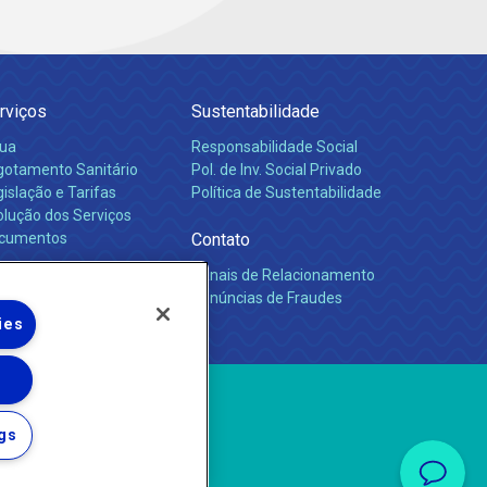
rviços
Sustentabilidade
ua
Responsabilidade Social
gotamento Sanitário
Pol. de Inv. Social Privado
islação e Tarifas
Política de Sustentabilidade
olução dos Serviços
cumentos
Contato
Canais de Relacionamento
rreiras
Denúncias de Fraudes
ies
gs