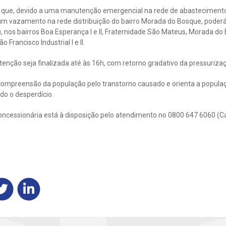
a que, devido a uma manutenção emergencial na rede de abasteciment
m vazamento na rede distribuição do bairro Morada do Bosque, poderá
 nos bairros Boa Esperança I e II, Fraternidade São Mateus, Morada do B
o Francisco Industrial I e II.
enção seja finalizada até às 16h, com retorno gradativo da pressuriza
compreensão da população pelo transtorno causado e orienta a populaç
do o desperdício.
oncessionária está à disposição pelo atendimento no 0800 647 6060 (C