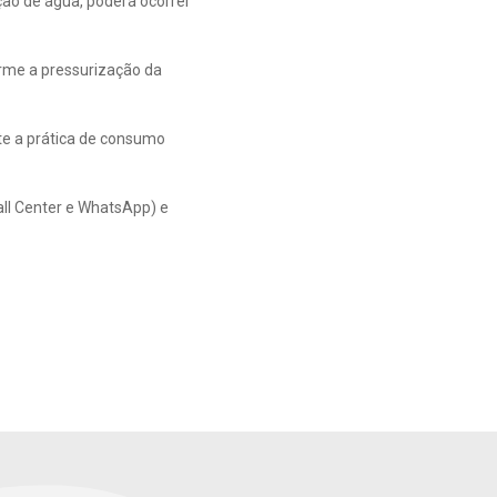
ão de água, poderá ocorrer
orme a pressurização da
te a prática de consumo
all Center e WhatsApp) e