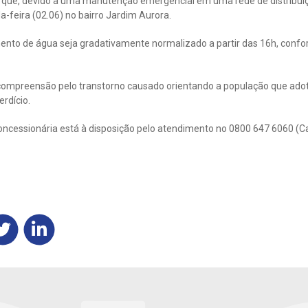
 que, devido a uma manutenção emergencial em uma rede de distribuiç
-feira (02.06) no bairro Jardim Aurora.
mento de água seja gradativamente normalizado a partir das 16h, conf
compreensão pelo transtorno causado orientando a população que ado
rdício.
oncessionária está à disposição pelo atendimento no 0800 647 6060 (C