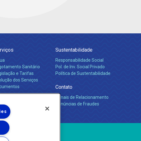
rviços
Sustentabilidade
ua
Responsabilidade Social
gotamento Sanitário
Pol. de Inv. Social Privado
islação e Tarifas
Política de Sustentabilidade
olução dos Serviços
cumentos
Contato
Canais de Relacionamento
rreiras
Denúncias de Fraudes
ies