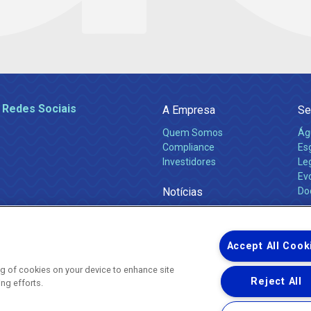
 Redes Sociais
A Empresa
Se
Quem Somos
Ág
Compliance
Es
Investidores
Leg
Ev
Notícias
Do
Obras 2026
Ca
Comunicados
Accept All Cook
ing of cookies on your device to enhance site
Reject All
ing efforts.
Uma empresa
Copyright ® 2026 - Todos os Direitos Reservados.