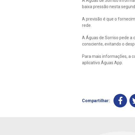
A Águas de Sorriso informa
baixa pressão nesta segunda
A previsão é que o forneci
rede.
A Águas de Sorriso pede a 
consciente, evitando o despe
Para mais informações, a c
aplicativo Águas App.
Compartilhar: