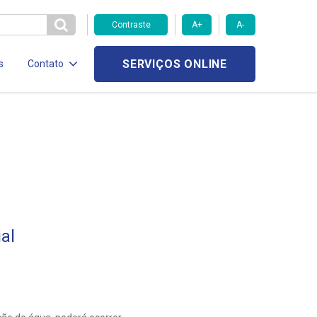
Contraste
A+
A-
SERVIÇOS ONLINE
s
Contato
al