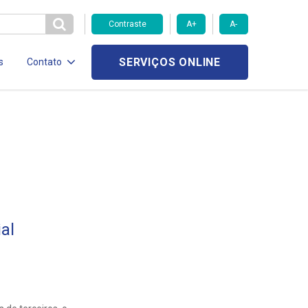
Contraste
A+
A-
SERVIÇOS ONLINE
s
Contato
al