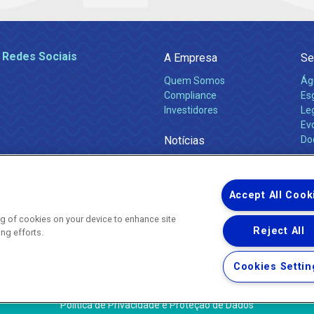
 Redes Sociais
A Empresa
Se
Quem Somos
Ág
Compliance
Es
Investidores
Leg
Ev
Notícias
Do
Obras 2026
Ca
Comunicados
Accept All Cook
ing of cookies on your device to enhance site
Reject All
ing efforts.
Uma empresa
Copyright ® 2026 - Todos os Direitos Reservados.
Nossa natureza movimenta a vida
Cookies Settin
Termos Gerais de Uso de Sites e Aplicativos
Política de Privacidade e Proteção de Dados