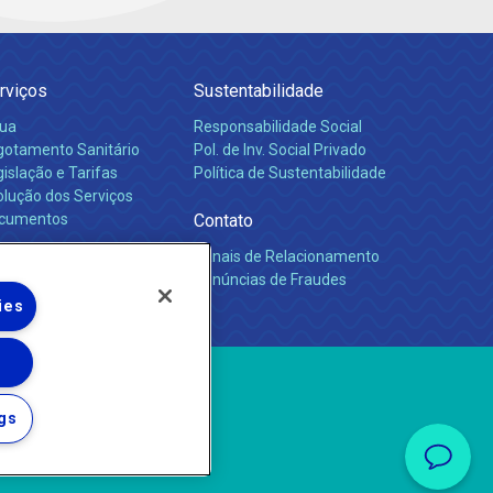
rviços
Sustentabilidade
ua
Responsabilidade Social
gotamento Sanitário
Pol. de Inv. Social Privado
islação e Tarifas
Política de Sustentabilidade
olução dos Serviços
cumentos
Contato
Canais de Relacionamento
rreiras
Denúncias de Fraudes
ies
gs