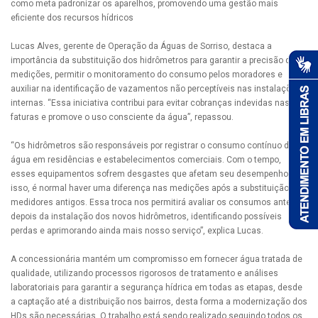
como meta padronizar os aparelhos, promovendo uma gestão mais
eficiente dos recursos hídricos
Lucas Alves, gerente de Operação da Águas de Sorriso, destaca a
importância da substituição dos hidrômetros para garantir a precisão das
medições, permitir o monitoramento do consumo pelos moradores e
auxiliar na identificação de vazamentos não perceptíveis nas instalações
internas. “Essa iniciativa contribui para evitar cobranças indevidas nas
faturas e promove o uso consciente da água”, repassou.
“Os hidrômetros são responsáveis por registrar o consumo contínuo de
água em residências e estabelecimentos comerciais. Com o tempo,
esses equipamentos sofrem desgastes que afetam seu desempenho. Por
isso, é normal haver uma diferença nas medições após a substituição dos
medidores antigos. Essa troca nos permitirá avaliar os consumos antes e
depois da instalação dos novos hidrômetros, identificando possíveis
perdas e aprimorando ainda mais nosso serviço”, explica Lucas.
A concessionária mantém um compromisso em fornecer água tratada de
qualidade, utilizando processos rigorosos de tratamento e análises
laboratoriais para garantir a segurança hídrica em todas as etapas, desde
a captação até a distribuição nos bairros, desta forma a modernização dos
HDs são necessárias. O trabalho está sendo realizado seguindo todos os