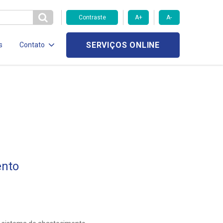
Contraste
A+
A-
SERVIÇOS ONLINE
s
Contato
ento