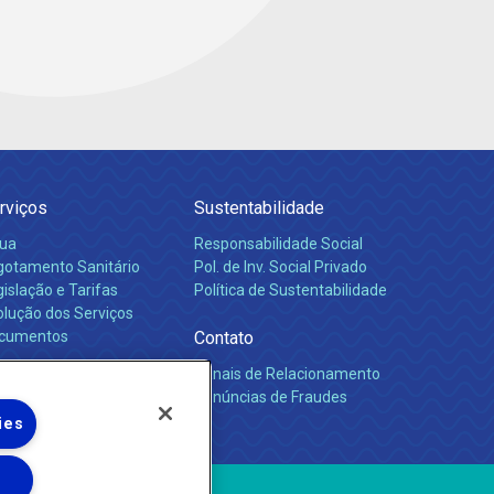
rviços
Sustentabilidade
ua
Responsabilidade Social
gotamento Sanitário
Pol. de Inv. Social Privado
islação e Tarifas
Política de Sustentabilidade
olução dos Serviços
cumentos
Contato
Canais de Relacionamento
rreiras
Denúncias de Fraudes
ies