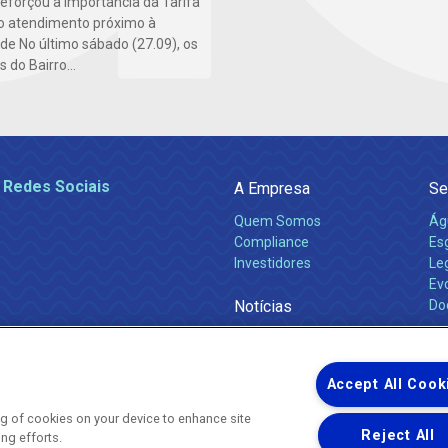
 reforçou a importância da Tarifa
do atendimento próximo à
e No último sábado (27.09), os
do Bairro...
 Redes Sociais
A Empresa
Se
Quem Somos
Ág
Compliance
Es
Investidores
Leg
Ev
Notícias
Do
Obras 2026
Ca
Comunicados
Accept All Cook
ing of cookies on your device to enhance site
Reject All
ing efforts.
Uma empresa