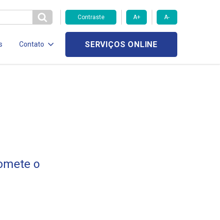
Contraste
A+
A-
SERVIÇOS ONLINE
s
Contato
romete o