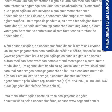
incentivo ao uso das plataformas digitais é uma das medidas adotadas
para reforçar a segurança dos usuários e colaboradores. “A orientação é
que a população solicite serviços a qualquer momento sem a
necessidade de sair de casa, economizando tempo e evitando
aglomerações. Em tempos de pandemia, as novas tecnologias trazem
praticidade, tudo pode ser feito rapidamente e com segurança, e com a
vantagem de reduzir o contato social para fazer essas tarefas tão
necessárias”.
Além dessas opções, as concessionárias disponibilizam os Serviços
Online para pagamentos com cartão de crédito e débito, disponível no site
(www.aegeamt.com.br). A negociação pelos canais digitais se soma a
outras medidas desenvolvidas como o atendimento porta a porta. Nesta
modalidade, um agente identificado da Águas vai até o imóvel do cliente
para realizar serviços como pagamento de faturas e esclarecimento de
dúvidas. Para solicitar o serviço, o consumidor precisa fazer o
agendamento pelo WhatsApp, no número (66) 99724-2963, ou no 0800 647
6060 (ligações de telefone fixo e celular).
Para mais informações sobre os trabalhos, projetos e ações
desenvolvidas pelas concessionárias, acesse www.aegeamt.com.br