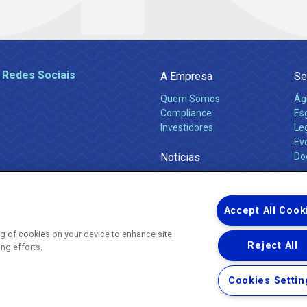
 Redes Sociais
A Empresa
Se
Quem Somos
Ág
Compliance
Es
Investidores
Leg
Ev
Notícias
Do
Obras 2026
Ca
Comunicados
Accept All Cook
ing of cookies on your device to enhance site
Reject All
ing efforts.
Uma empresa
Copyright ® 2026 - Todos os Direitos Reservados.
Nossa natureza movimenta a vida
Cookies Settin
Termos Gerais de Uso de Sites e Aplicativos