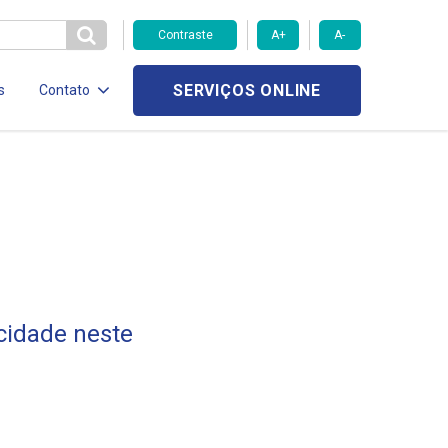
Contraste
A+
A-
SERVIÇOS ONLINE
s
Contato
cidade neste