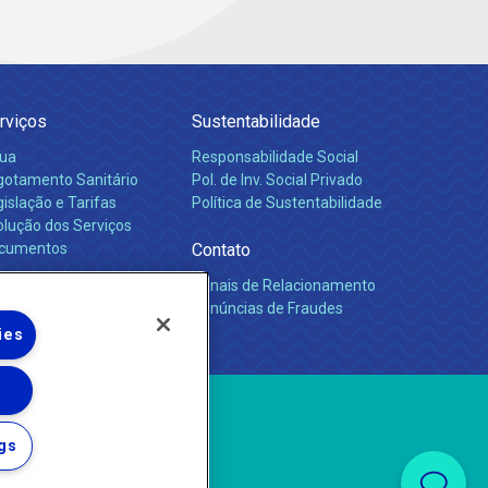
rviços
Sustentabilidade
ua
Responsabilidade Social
gotamento Sanitário
Pol. de Inv. Social Privado
islação e Tarifas
Política de Sustentabilidade
olução dos Serviços
cumentos
Contato
Canais de Relacionamento
rreiras
Denúncias de Fraudes
ies
gs