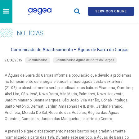
SERVIÇOS ONLINE
NOTÍCIAS
Comunicado de Abastecimento – Águas de Barra do Garças
Comunicados
Comunicados Águas de Barra do Garças
21/08/2015
A Águas de Barra do Garças informa a população que devido a problemas
no fornecimento de energia elétrica na madrugada desta sexta-feira
(21.08), o abastecimento será prejudicado nos bairros Piracema, Ouro fino,
Abel Lira, São José, Nova Barra, Vila Maria, Palmares, Novo Horizonte,
Jardim Mariano, Senna Marques, São João, Vila Varjão, Cohab, Pitaluga,
Santo Antônio, Dermat, Jardim Amazonas I e II, BNH, Jardim Paraiso,
Anchieta, Morada Do Sol, Recanto das Acácias, Região das Águas
Quentes, Campinas, Jardim das Mangueiras e parte do Centro.
A previsão é que o abastecimento nestes bairros seja gradativamente
normalizado a partir das 19h. Durante este período, a Águas de Barra do