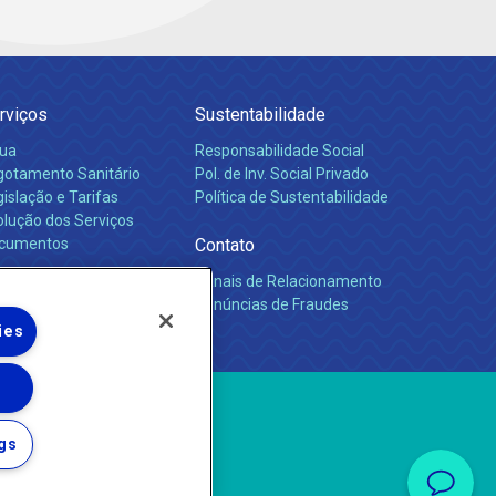
rviços
Sustentabilidade
ua
Responsabilidade Social
gotamento Sanitário
Pol. de Inv. Social Privado
islação e Tarifas
Política de Sustentabilidade
olução dos Serviços
cumentos
Contato
Canais de Relacionamento
rreiras
Denúncias de Fraudes
ies
gs