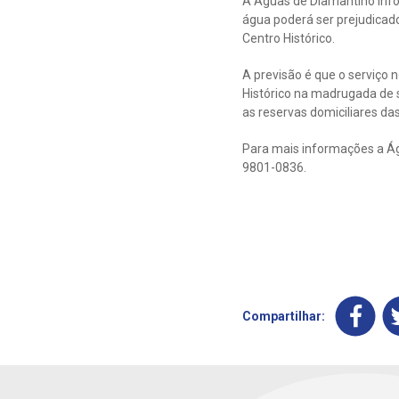
A Águas de Diamantino inf
água poderá ser prejudicado 
Centro Histórico.
A previsão é que o serviço
Histórico na madrugada de s
as reservas domiciliares da
Para mais informações a Ág
9801-0836.
Compartilhar: