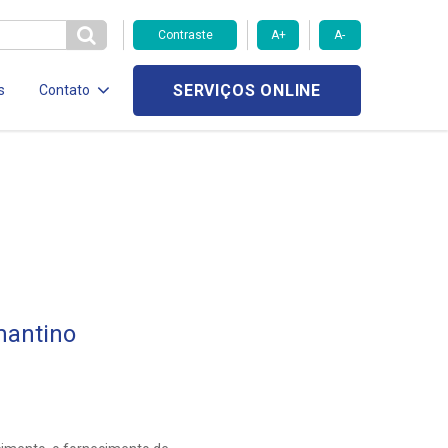
Contraste
A+
A-
SERVIÇOS ONLINE
s
Contato
mantino