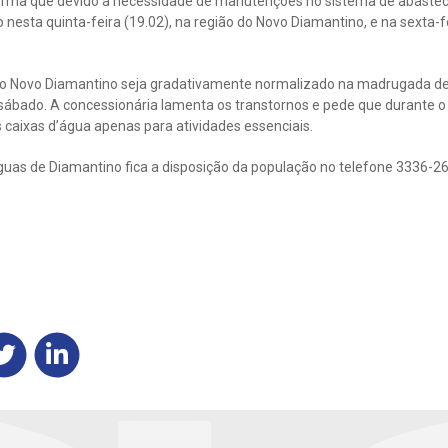
orma que devido a necessidade de manutenções no sistema de abastec
nesta quinta-feira (19.02), na região do Novo Diamantino, e na sexta-fe
 no Novo Diamantino seja gradativamente normalizado na madrugada des
ábado. A concessionária lamenta os transtornos e pede que durante o 
s caixas d’água apenas para atividades essenciais.
uas de Diamantino fica a disposição da população no telefone 3336-263