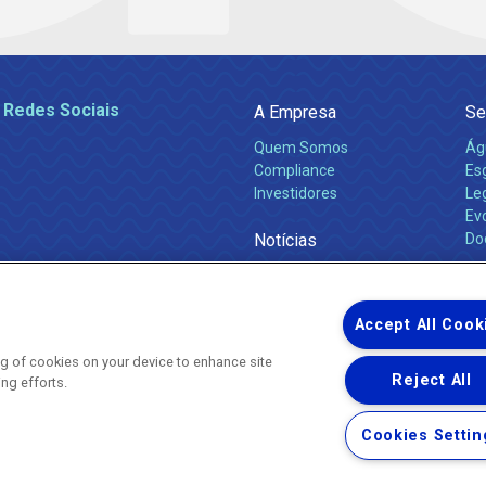
 Redes Sociais
A Empresa
Se
Quem Somos
Ág
Compliance
Es
Investidores
Leg
Ev
Notícias
Do
Obras 2026
Ca
Comunicados
Accept All Cook
ing of cookies on your device to enhance site
Reject All
ing efforts.
Uma empresa
Copyright ® 2026 - Todos os Direitos Reservados.
Nossa natureza movimenta a vida
Cookies Settin
Termos Gerais de Uso de Sites e Aplicativos