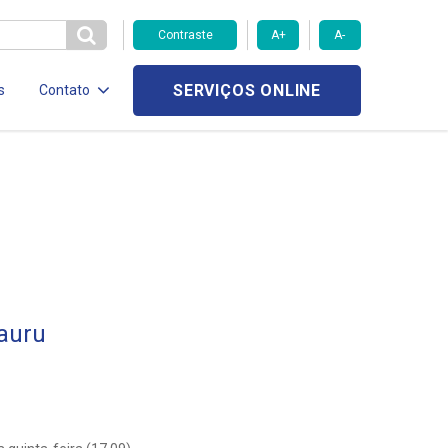
Contraste
A+
A-
SERVIÇOS ONLINE
s
Contato
auru