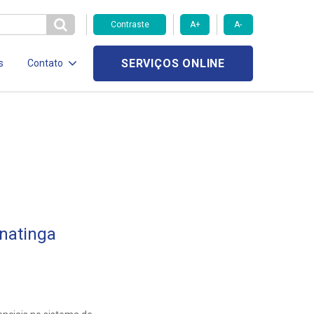
Contraste
A+
A-
SERVIÇOS ONLINE
s
Contato
natinga