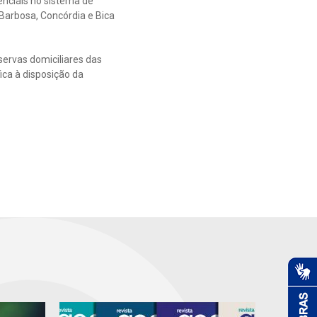
nciais no sistema de
 Barbosa, Concórdia e Bica
servas domiciliares das
ica à disposição da