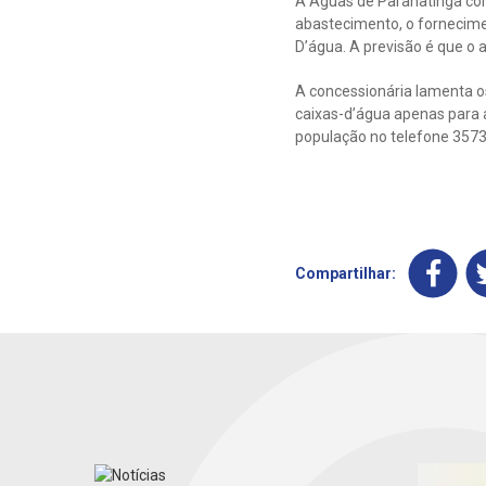
A Águas de Paranatinga co
abastecimento, o fornecimen
D’água. A previsão é que o 
A concessionária lamenta os
caixas-d’água apenas para a
população no telefone 357
Compartilhar: