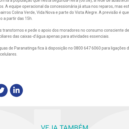
orma a população que nesta segunda-feira (06.08), a rede de abastecim
ros. A equipe operacional da concessionária já atua nos reparos, mas es
irros Colina Verde, Vida Nova e parte do Vista Alegre. A previsão é qu
 a partir das 15h.
s transtornos e pede o apoio dos moradores no consumo consciente de
ciliares das caixas-d’água apenas para atividades essenciais.
as de Paranatinga fica à disposição no 0800 647 6060 para ligações de
celulares.
VEJA TAMBÉM