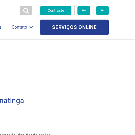
Contraste
A+
A-
SERVIÇOS ONLINE
s
Contato
natinga