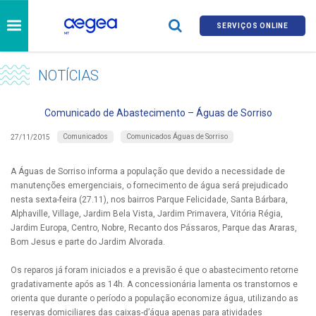
SERVIÇOS ONLINE
NOTÍCIAS
Comunicado de Abastecimento – Águas de Sorriso
Comunicados
Comunicados Águas de Sorriso
27/11/2015
A Águas de Sorriso informa a população que devido a necessidade de
manutenções emergenciais, o fornecimento de água será prejudicado
nesta sexta-feira (27.11), nos bairros Parque Felicidade, Santa Bárbara,
Alphaville, Village, Jardim Bela Vista, Jardim Primavera, Vitória Régia,
Jardim Europa, Centro, Nobre, Recanto dos Pássaros, Parque das Araras,
Bom Jesus e parte do Jardim Alvorada.
Os reparos já foram iniciados e a previsão é que o abastecimento retorne
gradativamente após as 14h. A concessionária lamenta os transtornos e
orienta que durante o período a população economize água, utilizando as
reservas domiciliares das caixas-d’água apenas para atividades