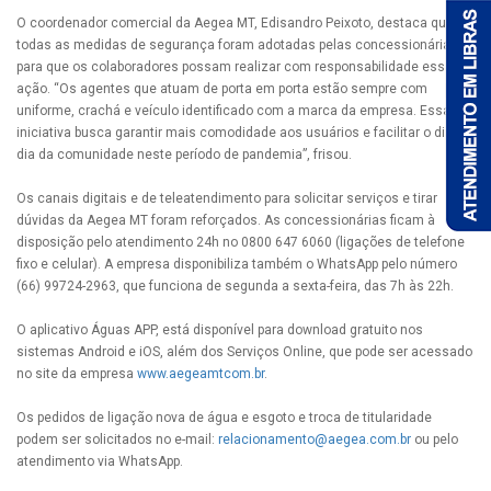
O coordenador comercial da Aegea MT, Edisandro Peixoto, destaca que
todas as medidas de segurança foram adotadas pelas concessionárias
para que os colaboradores possam realizar com responsabilidade essa
ação. “Os agentes que atuam de porta em porta estão sempre com
uniforme, crachá e veículo identificado com a marca da empresa. Essa
iniciativa busca garantir mais comodidade aos usuários e facilitar o dia a
dia da comunidade neste período de pandemia”, frisou.
Os canais digitais e de teleatendimento para solicitar serviços e tirar
dúvidas da Aegea MT foram reforçados. As concessionárias ficam à
disposição pelo atendimento 24h no 0800 647 6060 (ligações de telefone
fixo e celular). A empresa disponibiliza também o WhatsApp pelo número
(66) 99724-2963, que funciona de segunda a sexta-feira, das 7h às 22h.
O aplicativo Águas APP, está disponível para download gratuito nos
sistemas Android e iOS, além dos Serviços Online, que pode ser acessado
no site da empresa
www.aegeamtcom.br
.
Os pedidos de ligação nova de água e esgoto e troca de titularidade
podem ser solicitados no e-mail:
relacionamento@aegea.com.br
ou pelo
atendimento via WhatsApp.