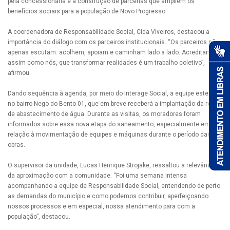
pela concessionária e à construção de parcerias que ampliem os
benefícios sociais para a população de Novo Progresso.
A coordenadora de Responsabilidade Social, Cida Viveiros, destacou a
importância do diálogo com os parceiros institucionais. “Os parceiros não
apenas escutam: acolhem, apoiam e caminham lado a lado. Acreditam,
assim como nós, que transformar realidades é um trabalho coletivo”,
afirmou.
Dando sequência à agenda, por meio do Interage Social, a equipe esteve
no bairro Nego do Bento 01, que em breve receberá a implantação da rede
de abastecimento de água. Durante as visitas, os moradores foram
informados sobre essa nova etapa do saneamento, especialmente em
relação à movimentação de equipes e máquinas durante o período das
obras.
O supervisor da unidade, Lucas Henrique Strojake, ressaltou a relevância
da aproximação com a comunidade. “Foi uma semana intensa
acompanhando a equipe de Responsabilidade Social, entendendo de perto
as demandas do município e como podemos contribuir, aperfeiçoando
nossos processos e em especial, nossa atendimento para com a
população”, destacou.