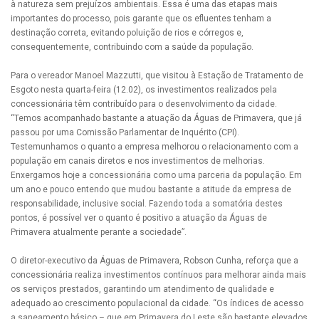
à natureza sem prejuízos ambientais. Essa é uma das etapas mais
importantes do processo, pois garante que os efluentes tenham a
destinação correta, evitando poluição de rios e córregos e,
consequentemente, contribuindo com a saúde da população.
Para o vereador Manoel Mazzutti, que visitou à Estação de Tratamento de
Esgoto nesta quarta-feira (12.02), os investimentos realizados pela
concessionária têm contribuído para o desenvolvimento da cidade.
“Temos acompanhado bastante a atuação da Águas de Primavera, que já
passou por uma Comissão Parlamentar de Inquérito (CPI).
Testemunhamos o quanto a empresa melhorou o relacionamento com a
população em canais diretos e nos investimentos de melhorias.
Enxergamos hoje a concessionária como uma parceria da população. Em
um ano e pouco entendo que mudou bastante a atitude da empresa de
responsabilidade, inclusive social. Fazendo toda a somatória destes
pontos, é possível ver o quanto é positivo a atuação da Águas de
Primavera atualmente perante a sociedade”.
O diretor-executivo da Águas de Primavera, Robson Cunha, reforça que a
concessionária realiza investimentos contínuos para melhorar ainda mais
os serviços prestados, garantindo um atendimento de qualidade e
adequado ao crescimento populacional da cidade. “Os índices de acesso
a saneamento básico – que em Primavera do Leste são bastante elevados