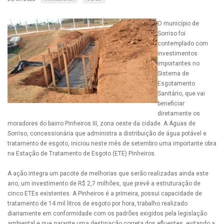
O município de
Sorriso foi
contemplado com
investimentos
importantes no
Sistema de
Esgotamento
Sanitário, que vai
beneficiar
diretamente os
moradores do bairro Pinheiros III, zona oeste da cidade. A Águas de
Sorriso, concessionária que administra a distribuição de água potável e
tratamento de esgoto, iniciou neste mês de setembro uma importante obra
na Estação de Tratamento de Esgoto (ETE) Pinheiros.
A ação integra um pacote de melhorias que serão realizadas ainda este
ano, um investimento de R$ 2,7 milhões, que prevê a estruturação de
cinco ETEs existentes. A Pinheiros é a primeira, possui capacidade de
tratamento de 14 mil litros de esgoto por hora, trabalho realizado
diariamente em conformidade com os padrões exigidos pela legislação
ambiental e que garante uma destinação correta dos efluentes, evitando a