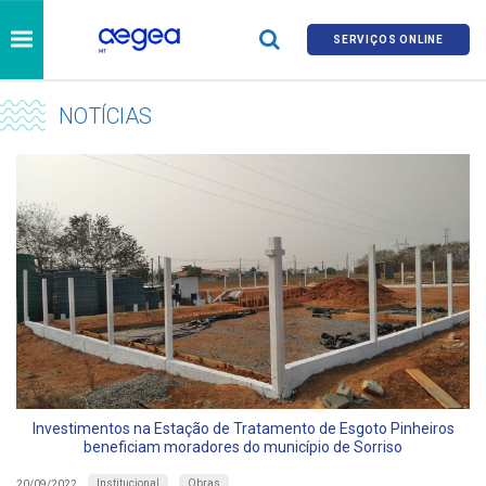
SERVIÇOS ONLINE
NOTÍCIAS
Investimentos na Estação de Tratamento de Esgoto Pinheiros
beneficiam moradores do município de Sorriso
Institucional
Obras
20/09/2022