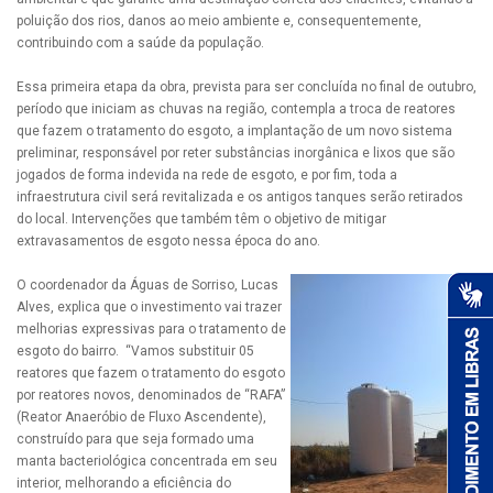
poluição dos rios, danos ao meio ambiente e, consequentemente,
contribuindo com a saúde da população.
Essa primeira etapa da obra, prevista para ser concluída no final de outubro,
período que iniciam as chuvas na região, contempla a troca de reatores
que fazem o tratamento do esgoto, a implantação de um novo sistema
preliminar, responsável por reter substâncias inorgânica e lixos que são
jogados de forma indevida na rede de esgoto, e por fim, toda a
infraestrutura civil será revitalizada e os antigos tanques serão retirados
do local. Intervenções que também têm o objetivo de mitigar
extravasamentos de esgoto nessa época do ano.
O coordenador da Águas de Sorriso, Lucas
Alves, explica que o investimento vai trazer
melhorias expressivas para o tratamento de
esgoto do bairro. “Vamos substituir 05
reatores que fazem o tratamento do esgoto
por reatores novos, denominados de “RAFA”
(Reator Anaeróbio de Fluxo Ascendente),
construído para que seja formado uma
manta bacteriológica concentrada em seu
interior, melhorando a eficiência do