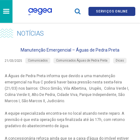
SERVIÇOS ONLINE
NOTÍCIAS
Manutenção Emergencial – Águas de Pedra Preta
Comunicados
Comunicados Águas de Pedra Preta
Dicas
21/03/2025
A Águas de Pedra Preta informa que devido a uma manutenção
emergencial na Rua C poderá haver baixa pressão nesta sexta-feira
(21/03) nos bairros: Chico Simão, Vila Albertina, Urupês, Colina Verde I,
Colina Verde II, Alto De Pedra, Cidade Viva, Parque Independente, São
Marcos I, São Marcos II, Judiciário.
A equipe especializada encontra-se no local atuando neste reparo. A
previsão é que esta operação seja finalizada até às 17h, com retorno
gradativo do abastecimento de água.
A concessionária reforça ainda que se a caixa d’água do imóvel estiver