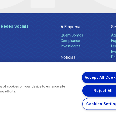
 Redes Sociais
A Empresa
Se
Quem Somos
Ág
Compliance
Es
Investidores
Leg
Ev
Notícias
Do
Obras 2026
Ca
Comunicados
Accept All Cook
ing of cookies on your device to enhance site
Reject All
ing efforts.
Uma empresa
Copyright ® 2026 - Todos os Direitos Reservados.
Nossa natureza movimenta a vida
Cookies Settin
Termos Gerais de Uso de Sites e Aplicativos