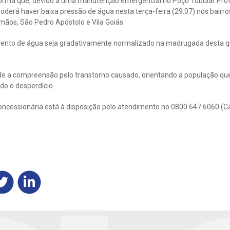
forma que, devido a uma manutenção emergencial no Poço Tubular Pro
derá haver baixa pressão de água nesta terça-feira (29.07) nos bairro
mãos, São Pedro Apóstolo e Vila Goiás.
mento de água seja gradativamente normalizado na madrugada desta qu
e a compreensão pelo transtorno causado, orientando a população que
do o desperdício.
oncessionária está à disposição pelo atendimento no 0800 647 6060 (C