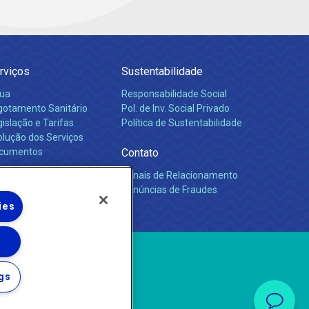
rviços
Sustentabilidade
ua
Responsabilidade Social
gotamento Sanitário
Pol. de Inv. Social Privado
islação e Tarifas
Política de Sustentabilidade
olução dos Serviços
cumentos
Contato
Canais de Relacionamento
rreiras
Denúncias de Fraudes
ies
gs