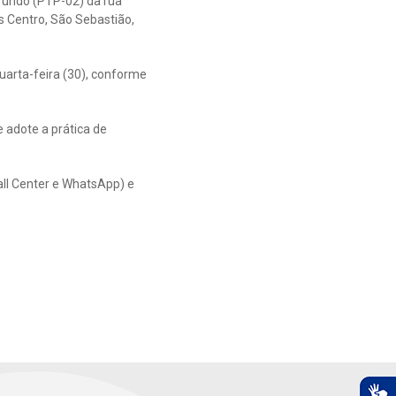
fundo (PTP-02) da rua
s Centro, São Sebastião,
arta-feira (30), conforme
 adote a prática de
all Center e WhatsApp) e