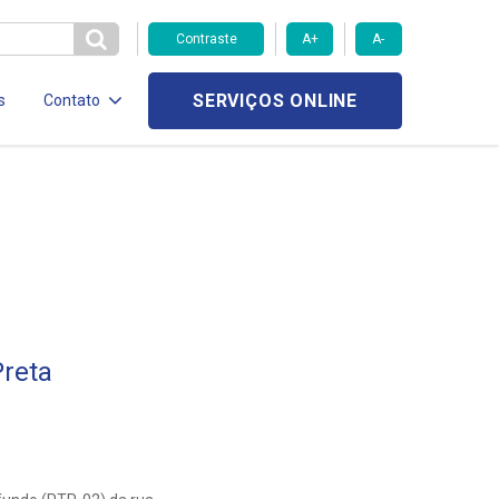
Contraste
A+
A-
SERVIÇOS ONLINE
s
Contato
reta