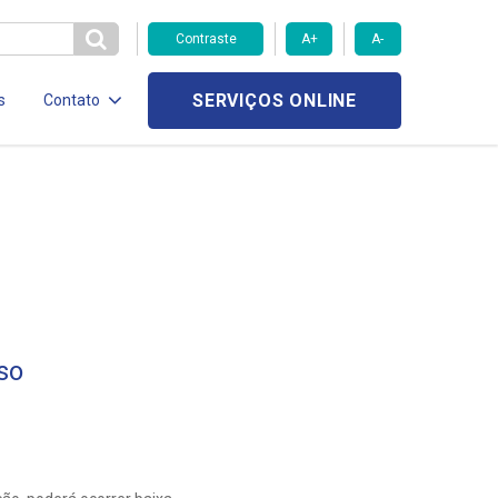
Contraste
A+
A-
SERVIÇOS ONLINE
s
Contato
so