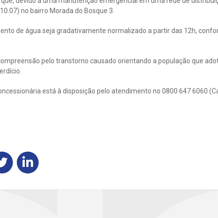
 que, devido a uma manutenção emergencial em uma rede de distribuiç
(10.07) no bairro Morada do Bosque 3.
mento de água seja gradativamente normalizado a partir das 12h, conf
compreensão pelo transtorno causado orientando a população que ado
rdício.
oncessionária está à disposição pelo atendimento no 0800 647 6060 (C