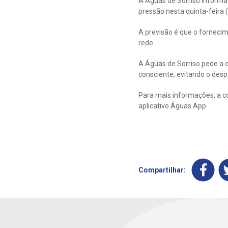
A Águas de Sorriso informa
pressão nesta quinta-feira 
A previsão é que o forneci
rede.
A Águas de Sorriso pede a 
consciente, evitando o despe
Para mais informações, a c
aplicativo Águas App.
Compartilhar: