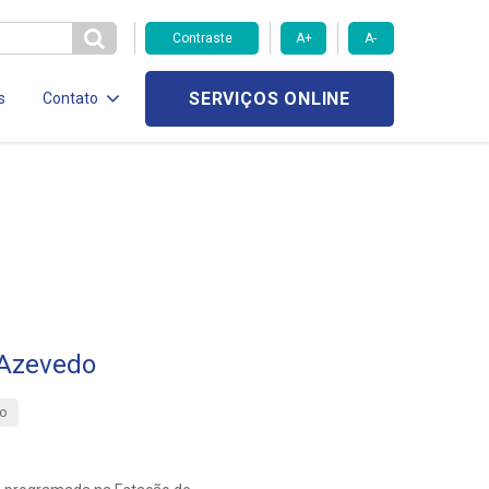
Contraste
A+
A-
SERVIÇOS ONLINE
s
Contato
 Azevedo
o