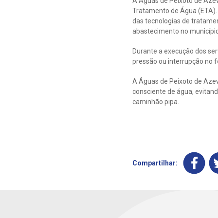
A Águas de Peixoto de Azev
Tratamento de Água (ETA). 
das tecnologias de tratamen
abastecimento no município
Durante a execução dos serv
pressão ou interrupção no 
A Águas de Peixoto de Azev
consciente de água, evitand
caminhão pipa.
Compartilhar: