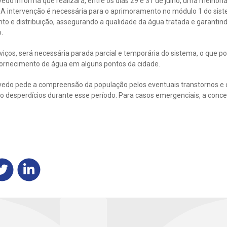
edo informa que realizará, entre os dias 29 e 31 de julho, uma melhor
A intervenção é necessária para o aprimoramento no módulo 1 do sis
to e distribuição, assegurando a qualidade da água tratada e garantind
.
iços, será necessária parada parcial e temporária do sistema, o que p
fornecimento de água em alguns pontos da cidade.
edo pede a compreensão da população pelos eventuais transtornos e 
o desperdícios durante esse período. Para casos emergenciais, a conces