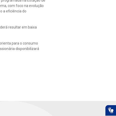
ia programada na Estação de
tema, com foco na evolução
o a eficiência do
oderá resultar em baixa
orienta para o consumo
sionária disponibilizará