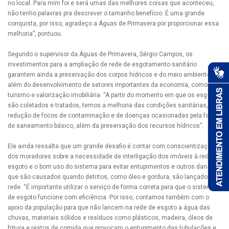
no local. Para mim foi e será umas das melhores coisas que aconteceu,
não tenho palavras pra descrever o tamanho benefício. É uma grande
conquista, por isso, agradeço a Águas de Primavera por proporcionar essa
melhoria”, pontuou.
Segundo o supervisor da Águas de Primavera, Sérgio Campos, os
investimentos para a ampliação de rede de esgotamento sanitário
garantem ainda a preservação dos corpos hídricos e do meio ambiente,
além do desenvolvimento de setores importantes da economia, como
turismo e valorização imobiliária. “A partir do momento em que os esgotos
são coletados e tratados, temos a melhoria das condições sanitárias,
redução de focos de contaminação e de doenças ocasionadas pela falta
de saneamento básico, além da preservação dos recursos hídricos”.
Ele ainda ressalta que um grande desafio é contar com conscientização
dos moradores sobre a necessidade de interligação dos imóveis à rede de
esgoto e o bom uso do sistema para evitar entupimentos e outros danos
que são causados quando detritos, como óleo e gordura, são lançados na
rede. “É importante utilizar o serviço de forma correta para que o sistema
de esgoto funcione com eficiência. Por isso, contamos também com o
apoio da população para que não lancem na rede de esgoto a água das
chuvas, materiais sólidos e resíduos como plásticos, madeira, óleos de
fritura e restos de comida que provocam o entupimento das tubulações e