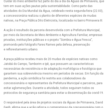
Cuidar do meio ambiente faz parte do dia a dia da Águas de Primavera, que
tem em suas ações pautas pela sustentabilidade. Como parte das
atividades do Dia Mundial da Água, celebrado nesta segunda-feira (22.03),
a concessionária realizou o plantio de diferentes espécies de mudas
nativas, na Praça Pública Dito Eletricista, localizada no bairro Primavera III.
A ação é resultado da parceria desenvolvida com a Prefeitura Municipal,
por meio da Secretaria de Meio Ambiente e Agricultura Familiar, empresas
privadas, instituições públicas e o projeto “Sombra e Água Fresca”,
promovido pelo fotógrafo Fares Rames pela defesa, preservação
e reflorestamento urbano.
A praça pública recebeu mais de 20 mudas de espécies nativas como
Jatobá do Campo, Tamborim e Ipê, que possuem as características
necessárias de resistência e de adaptação morfológica e fisiológica que
garantem sua sobrevivência mesmo em períodos de secas. Em função da
pandemia, a ação simbólica foi restrita aos colaboradores da
concessionária e representantes da Prefeitura Municipal e parceiros, para
evitar aglomerações. Durante a atividade, todos seguiram todos os
protocolos de segurança sanitária para evitar a disseminação da covid-19.
O responsável pela área de projetos sociais da Águas de Primavera, David
Garib, afirma que a ação reforça o compromisso da concessionária com o