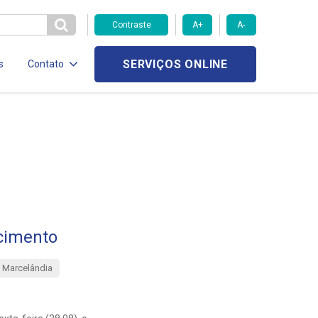
Contraste
A+
A-
SERVIÇOS ONLINE
s
Contato
cimento
 Marcelândia