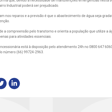
orma que, devido a necessidade de manutenções emergências nesta sex
rro Industrial poderá ser prejudicado.
am nos reparos e a previsão é que o abastecimento de água seja grad
enção.
e a compreensão pelo transtorno e orienta a população que utilize a á
penas para atividades essenciais.
cessionária está à disposição pelo atendimento 24h no 0800 647 6060 (
elo número (66) 99724-2963.