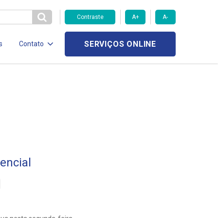
Contraste
A+
A-
SERVIÇOS ONLINE
s
Contato
encial