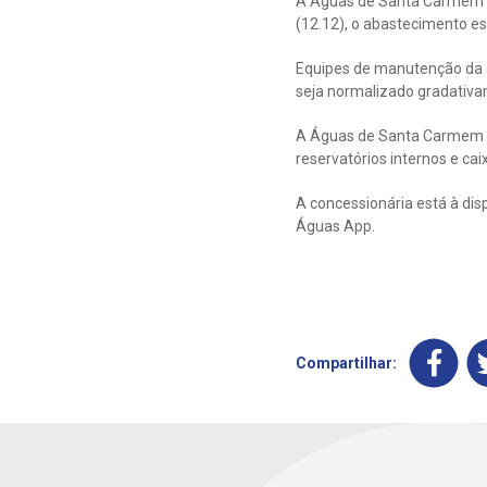
A Águas de Santa Carmem i
(12.12), o abastecimento 
Equipes de manutenção da 
seja normalizado gradativa
A Águas de Santa Carmem p
reservatórios internos e cai
A concessionária está à dis
Águas App.
Compartilhar: