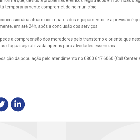
nforma que, devido a problemas elétricos registrados em bombas d’ág
está temporariamente comprometido no município.
concessionária atuam nos reparos dos equipamentos e a previsão é qu
mente, em até 24h, após a conclusão dos serviços.
ede a compreensão dos moradores pelo transtorno e orienta que ness
xas d’água seja utilizada apenas para atividades essenciais.
posição da população pelo atendimento no 0800 647 6060 (Call Center 