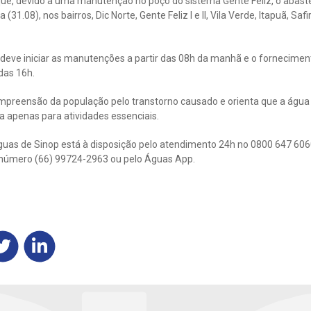
ue, devido a uma manutenção no poço do sistema Gente Feliz, o abast
(31.08), nos bairros, Dic Norte, Gente Feliz I e II, Vila Verde, Itapuã, Safir
 deve iniciar as manutenções a partir das 08h da manhã e o fornecime
das 16h.
mpreensão da população pelo transtorno causado e orienta que a água 
da apenas para atividades essenciais.
uas de Sinop está à disposição pelo atendimento 24h no 0800 647 6060 
o número (66) 99724-2963 ou pelo Águas App.