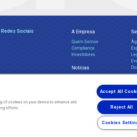
 Redes Sociais
A Empresa
Se
Quem Somos
Ág
Compliance
Es
Investidores
Leg
Ev
Notícias
Do
Obras 2026
Ca
Comunicados
Accept All Cook
ing of cookies on your device to enhance site
Reject All
ing efforts.
Uma empresa
Copyright ® 2026 - Todos os Direitos Reservados.
Nossa natureza movimenta a vida
Cookies Settin
Termos Gerais de Uso de Sites e Aplicativos