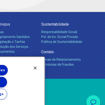
rviços
Sustentabilidade
ua
Responsabilidade Social
gotamento Sanitário
Pol. de Inv. Social Privado
islação e Tarifas
Política de Sustentabilidade
olução dos Serviços
cumentos
Contato
Canais de Relacionamento
rreiras
Denúncias de Fraudes
ies
gs