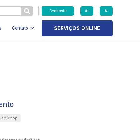
Contraste
A+
A-
SERVIÇOS ONLINE
s
Contato
ento
 de Sinop