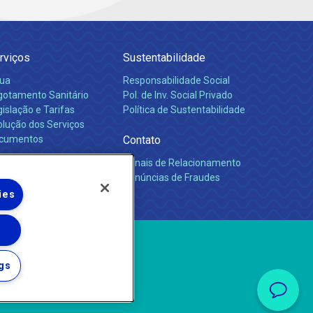
rviços
Sustentabilidade
ua
Responsabilidade Social
gotamento Sanitário
Pol. de Inv. Social Privado
islação e Tarifas
Política de Sustentabilidade
olução dos Serviços
cumentos
Contato
Canais de Relacionamento
rreiras
Denúncias de Fraudes
ies
gs