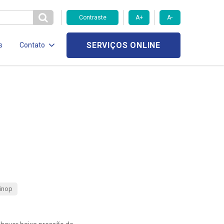
Contraste
A+
A-
SERVIÇOS ONLINE
s
Contato
inop