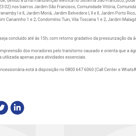
ue, devido a uma manutenção elétrica no Sistema São Francisco, pode
23.02) nos bairros Jardim São Francisco, Comunidade Vitória, Comunid
anamby l e ll, Jardim Moriá, Jardim Belvedere l, ll e ll, Jardim Porto Ric
dim Canarinho 1 e 2, Condomínio Tuin, Vila Toscana 1 e 2, Jardim Malagá
 seja concluído até às 15h, com retorno gradativo da pressurização da á
mpreensão dos moradores pelo transtorno causado e orienta que a águ
a utilizada apenas para atividades essenciais.
ncessionária está à disposição no 0800 647 6060 (Call Center e WhatsA