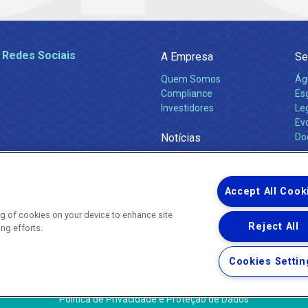
 Redes Sociais
A Empresa
Se
Quem Somos
Ág
Compliance
Es
Investidores
Leg
Ev
Notícias
Do
Obras 2026
Ca
Comunicados
Accept All Cook
ing of cookies on your device to enhance site
Reject All
ing efforts.
Uma empresa
Copyright ® 2026 - Todos os Direitos Reservados.
Nossa natureza movimenta a vida
Cookies Settin
Termos Gerais de Uso de Sites e Aplicativos
Política de Privacidade e Proteção de Dados