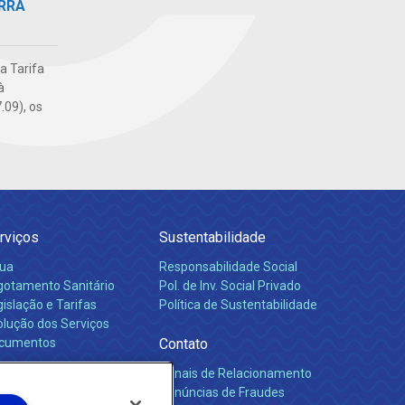
RRA
da Tarifa
à
.09), os
rviços
Sustentabilidade
ua
Responsabilidade Social
gotamento Sanitário
Pol. de Inv. Social Privado
islação e Tarifas
Política de Sustentabilidade
olução dos Serviços
cumentos
Contato
Canais de Relacionamento
rreiras
Denúncias de Fraudes