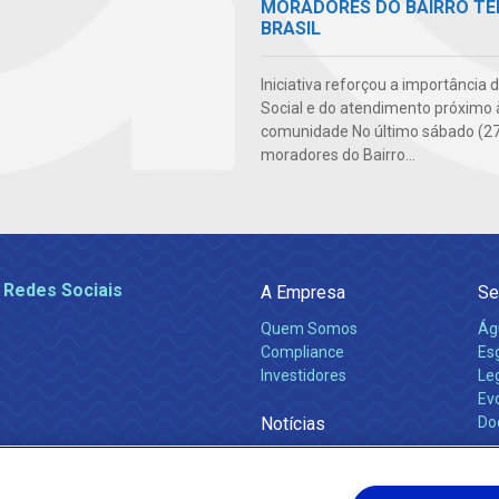
MORADORES DO BAIRRO TE
BRASIL
Iniciativa reforçou a importância 
Social e do atendimento próximo 
comunidade No último sábado (27
moradores do Bairro...
 Redes Sociais
A Empresa
Se
Quem Somos
Ág
Compliance
Es
Investidores
Leg
Ev
Notícias
Do
Obras 2026
Ca
Comunicados