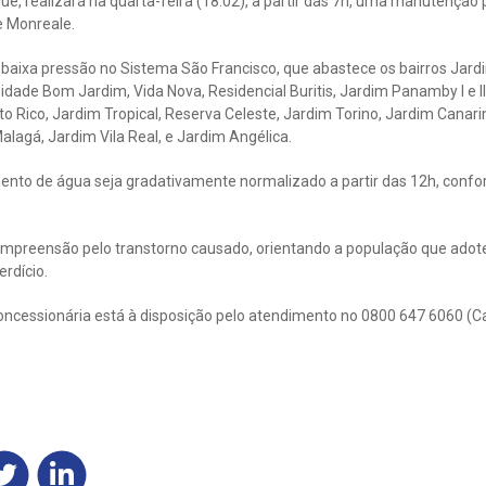
e, realizará na quarta-feira (18.02), a partir das 7h, uma manutenção
 e Monreale.
 baixa pressão no Sistema São Francisco, que abastece os bairros Jard
ade Bom Jardim, Vida Nova, Residencial Buritis, Jardim Panamby l e ll
Porto Rico, Jardim Tropical, Reserva Celeste, Jardim Torino, Jardim Canar
alagá, Jardim Vila Real, e Jardim Angélica.
mento de água seja gradativamente normalizado a partir das 12h, conf
mpreensão pelo transtorno causado, orientando a população que adot
rdício.
oncessionária está à disposição pelo atendimento no 0800 647 6060 (C