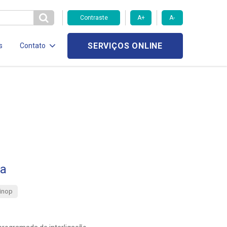
Contraste
A+
A-
SERVIÇOS ONLINE
s
Contato
da
inop