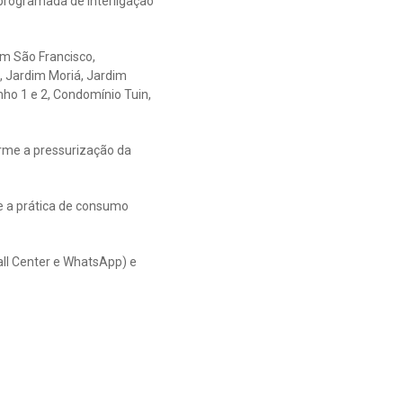
 programada de interligação
im São Francisco,
, Jardim Moriá, Jardim
inho 1 e 2, Condomínio Tuin,
orme a pressurização da
e a prática de consumo
all Center e WhatsApp) e