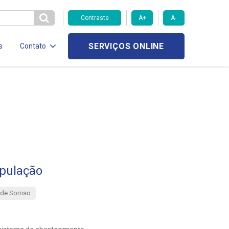
Contraste
A+
A-
SERVIÇOS ONLINE
s
Contato
pulação
de Sorriso