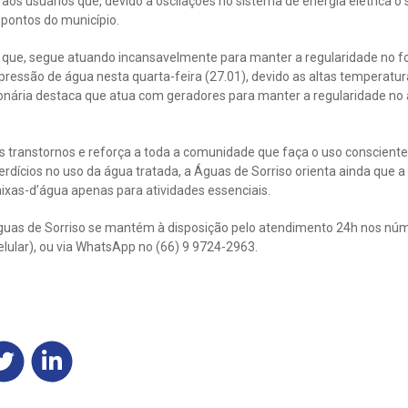
aos usuários que, devido a oscilações no sistema de energia elétrica 
 pontos do município.
 que, segue atuando incansavelmente para manter a regularidade no 
 pressão de água nesta quarta-feira (27.01), devido as altas temperatur
sionária destaca que atua com geradores para manter a regularidade no
s transtornos e reforça a toda a comunidade que faça o uso conscient
dícios no uso da água tratada, a Águas de Sorriso orienta ainda que a 
aixas-d’água apenas para atividades essenciais.
guas de Sorriso se mantém à disposição pelo atendimento 24h nos nú
celular), ou via WhatsApp no (66) 9 9724-2963.