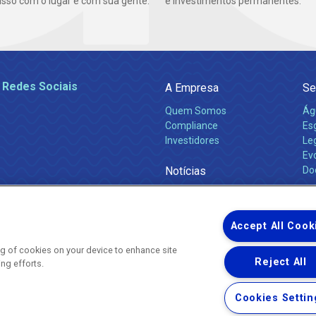
so com o lugar e com sua gente.
e investimentos permanentes.
 Redes Sociais
A Empresa
Se
Quem Somos
Ág
Compliance
Es
Investidores
Leg
Ev
Notícias
Do
Obras 2026
Ca
Comunicados
Accept All Cook
ing of cookies on your device to enhance site
Reject All
ing efforts.
Uma empresa
Copyright ® 2026 - Todos os Direitos Reservados.
Nossa natureza movimenta a vida
Cookies Settin