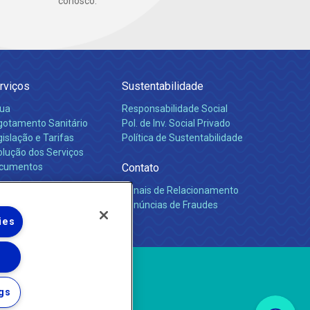
conosco.
rviços
Sustentabilidade
ua
Responsabilidade Social
gotamento Sanitário
Pol. de Inv. Social Privado
islação e Tarifas
Política de Sustentabilidade
olução dos Serviços
cumentos
Contato
Canais de Relacionamento
rreiras
Denúncias de Fraudes
ies
gs