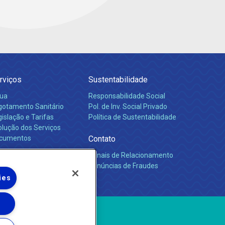
rviços
Sustentabilidade
ua
Responsabilidade Social
gotamento Sanitário
Pol. de Inv. Social Privado
islação e Tarifas
Política de Sustentabilidade
olução dos Serviços
cumentos
Contato
Canais de Relacionamento
rreiras
Denúncias de Fraudes
ies