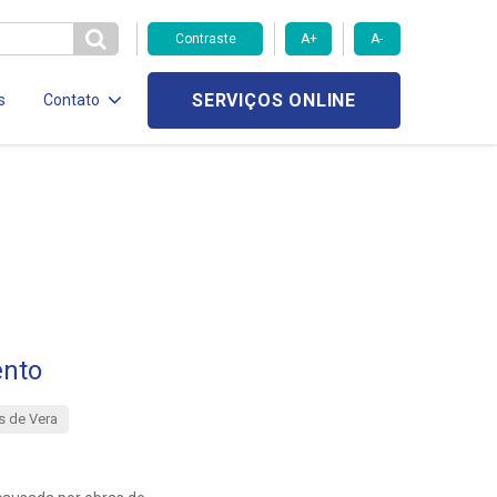
Contraste
A+
A-
SERVIÇOS ONLINE
s
Contato
ento
 de Vera