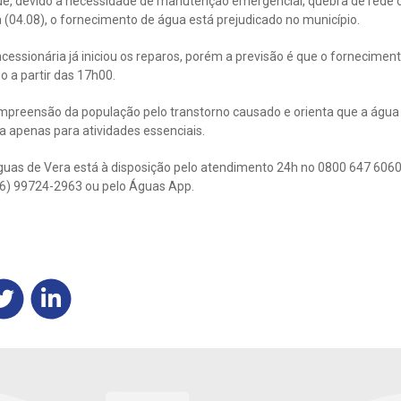
e, devido à necessidade de manutenção emergencial, quebra de rede 
a (04.08), o fornecimento de água está prejudicado no município.
cessionária já iniciou os reparos, porém a previsão é que o fornecimen
 a partir das 17h00.
mpreensão da população pelo transtorno causado e orienta que a água 
da apenas para atividades essenciais.
uas de Vera está à disposição pelo atendimento 24h no 0800 647 6060 (
(66) 99724-2963 ou pelo Águas App.