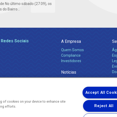
e No último sábado (27.09), os
do Bairro...
 Redes Sociais
A Empresa
Se
Quem Somos
Ág
Compliance
Es
Investidores
Leg
Ev
Notícias
Do
Obras 2026
Ca
Comunicados
Accept All Cook
ing of cookies on your device to enhance site
Reject All
ing efforts.
Uma empresa
Copyright ® 2026 - Todos os Direitos Reservados.