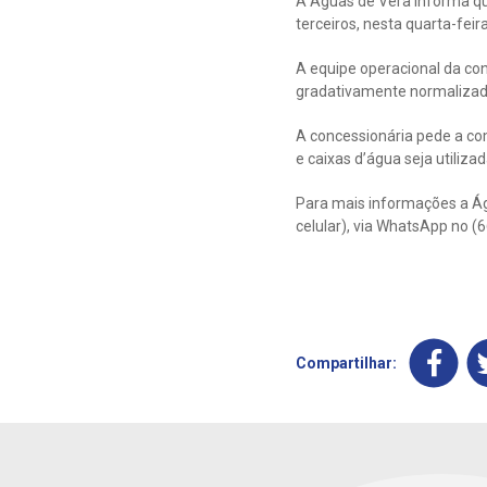
A Águas de Vera informa qu
terceiros, nesta quarta-feir
A equipe operacional da con
gradativamente normalizado
A concessionária pede a co
e caixas d’água seja utiliza
Para mais informações a Ág
celular), via WhatsApp no 
Compartilhar: