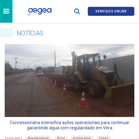
SERVIÇOS ONLINE
NOTÍCIAS
Concessionária intensifica ações operacionais para continuar
garantindo água com regularidade em Vera
Abastecimento
Água
Institucional
Obras
22/01/2021