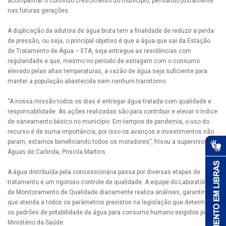
acompanhar o contínuo crescimento do município, pensando justamente
nas futuras gerações.
A duplicação da adutora de água bruta tem a finalidade de reduzir a perda
de pressão, ou seja, o principal objetivo é que a água que sai da Estação
de Tratamento de Água – ETA, seja entregue as residências com
regularidade e que, mesmo no período de estiagem com o consumo
elevado pelas altas temperaturas, a vazão de água seja suficiente para
manter a população abastecida sem nenhum transtorno.
“A nossa missão todos os dias é entregar água tratada com qualidade e
responsabilidade. As ações realizadas são para contribuir e elevar o índice
de saneamento básico no município. Em tempos de pandemia, o uso do
recurso é de suma importância, por isso os avanços e investimentos não
param, estamos beneficiando todos os moradores”, frisou a supervisora da
Águas de Carlinda, Priscila Martins.
A água distribuída pela concessionária passa por diversas etapas de
tratamento e um rigoroso controle de qualidade. A equipe do Laboratório
de Monitoramento de Qualidade diariamente realiza análises, garantindo
que atenda a todos os parâmetros previstos na legislação que determina
os padrões de potabilidade da água para consumo humano exigidos pela
Ministério da Saúde.