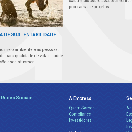
saiba mais sobre abastecimento, 
programas e projetos.
A DE SUSTENTABILIDADE
ao meio ambiente e as pessoas,
ndo para qualidade de vida e saúde
ção onde atuamos.
 Redes Sociais
A Empresa
Se
Quem Somos
Ág
Compliance
Es
Investidores
Leg
Ev