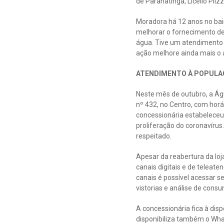
de Paranatinga, Licelio Plizz
Moradora há 12 anos no bair
melhorar o fornecimento de 
água. Tive um atendimento 
ação melhore ainda mais o 
ATENDIMENTO À POPULA
Neste mês de outubro, a Ág
nº 432, no Centro, com horá
concessionária estabeleceu
proliferação do coronavírus
respeitado.
Apesar da reabertura da loj
canais digitais e de teleate
canais é possível acessar se
vistorias e análise de cons
A concessionária fica à dis
disponibiliza também o Wha