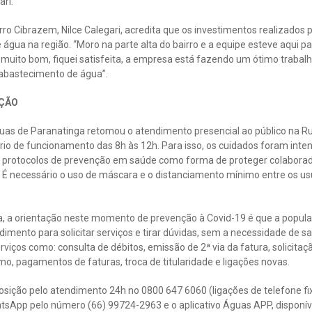
ari.
ro Cibrazem, Nilce Calegari, acredita que os investimentos realizados 
água na região. “Moro na parte alta do bairro e a equipe esteve aqui pa
muito bom, fiquei satisfeita, a empresa está fazendo um ótimo trabal
abastecimento de água”.
ÇÃO
uas de Paranatinga retomou o atendimento presencial ao público na Ru
rio de funcionamento das 8h às 12h. Para isso, os cuidados foram inten
 protocolos de prevenção em saúde como forma de proteger colaborador
. É necessário o uso de máscara e o distanciamento mínimo entre os us
a, a orientação neste momento de prevenção à Covid-19 é que a popula
ndimento para solicitar serviços e tirar dúvidas, sem a necessidade de s
rviços como: consulta de débitos, emissão de 2ª via da fatura, solicitaç
umo, pagamentos de faturas, troca de titularidade e ligações novas.
posição pelo atendimento 24h no 0800 647 6060 (ligações de telefone fi
tsApp pelo número (66) 99724-2963 e o aplicativo Águas APP, disponív