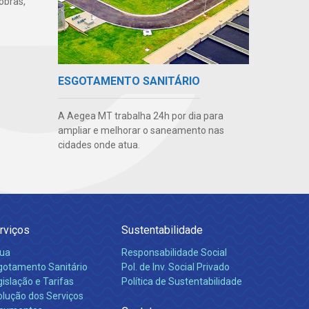
obras,
ESGOTAMENTO SANITÁRIO
A Aegea MT trabalha 24h por dia para
ampliar e melhorar o saneamento nas
cidades onde atua.
rviços
Sustentabilidade
ua
Responsabilidade Social
gotamento Sanitário
Pol. de Inv. Social Privado
islação e Tarifas
Política de Sustentabilidade
olução dos Serviços