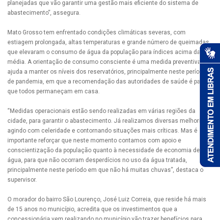
planejadas que vão garantir uma gestão mais eficiente do sistema de
abastecimento”, assegura.
Mato Grosso tem enfrentado condições climáticas severas, com
estiagem prolongada, altas temperaturas e grande número de queimadas,
que elevaram o consumo de água da população para índices acima da
média. A orientação de consumo consciente é uma medida preventiva que
ajuda a manter os níveis dos reservatórios, principalmente neste período
de pandemia, em que a recomendação das autoridades de saúde é para
que todos permaneçam em casa.
“Medidas operacionais estão sendo realizadas em várias regiões da
cidade, para garantir o abastecimento. Já realizamos diversas melhorias
agindo com celeridade e contornando situações mais críticas. Mas é
importante reforçar que neste momento contamos com apoio e
conscientização da população quanto à necessidade de economia de
água, para que não ocorram desperdícios no uso da água tratada,
principalmente neste período em que não há muitas chuvas”, destaca o
supervisor.
O morador do bairro São Lourenço, José Luiz Correia, que reside há mais
de 15 anos no município, acredita que os investimentos que a
concessionária vem realizando no município vão trazer benefícios para