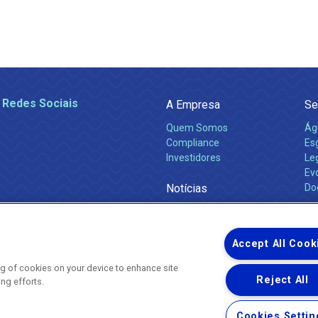
 Redes Sociais
A Empresa
Se
Quem Somos
Ág
Compliance
Es
Investidores
Leg
Ev
Notícias
Do
Obras 2026
Ca
Comunicados
Accept All Cook
ing of cookies on your device to enhance site
Reject All
ing efforts.
Uma empresa
Copyright ® 2026 - Todos os Direitos Reservados.
Nossa natureza movimenta a vida
Cookies Settin