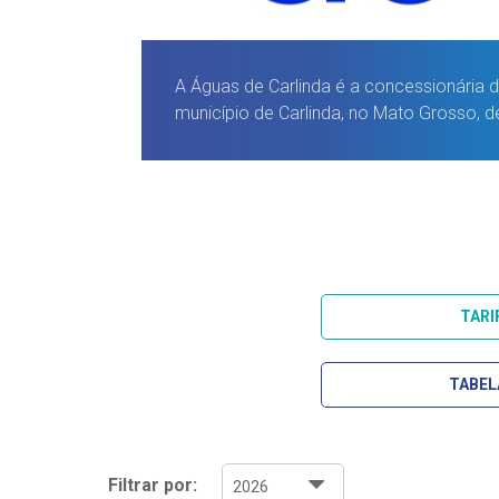
A Águas de Carlinda é a concessionária 
município de Carlinda, no Mato Grosso, d
TARI
TABEL
Filtrar por: