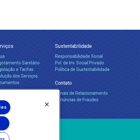
rviços
Sustentabilidade
ua
Responsabilidade Social
gotamento Sanitário
Pol. de Inv. Social Privado
islação e Tarifas
Política de Sustentabilidade
olução dos Serviços
cumentos
Contato
Canais de Relacionamento
rreiras
Denúncias de Fraudes
ies
gs