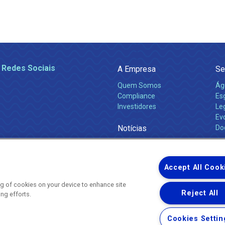
 Redes Sociais
A Empresa
Se
Quem Somos
Ág
Compliance
Es
Investidores
Leg
Ev
Notícias
Do
Obras 2026
Ca
Comunicados
Accept All Cook
ing of cookies on your device to enhance site
Reject All
ing efforts.
Uma empresa
Copyright ® 2026 - Todos os Direitos Reservados.
Nossa natureza movimenta a vida
Cookies Settin