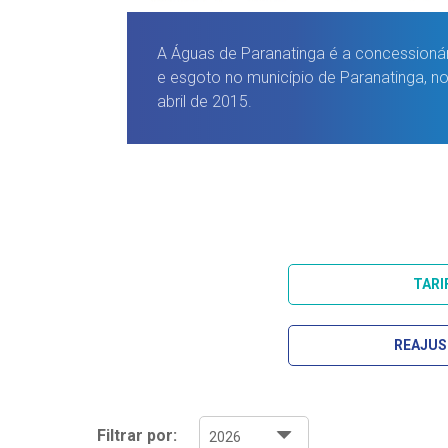
A Águas de Paranatinga é a concessionár
e esgoto no município de Paranatinga, n
abril de 2015.
TARI
REAJUS
Filtrar por: