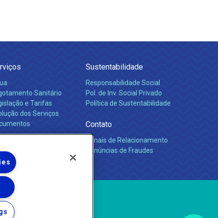
rviços
Sustentabilidade
ua
Responsabilidade Social
gotamento Sanitário
Pol. de Inv. Social Privado
islação e Tarifas
Política de Sustentabilidade
olução dos Serviços
cumentos
Contato
Canais de Relacionamento
rreiras
Denúncias de Fraudes
ies
gs