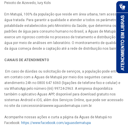
Peixoto de Azevedo, Iury Kols
Em Matupá, 100% da população que reside em área urbana, tem acesso à
água tratada. Para garantir a qualidade e atender a todos os parâmetros de
potabilidade estabelecidos pelo Ministério da Saúde, que determina os
padrões de água para consumo humano no Brasil, a Águas de Matupá
exerce um rigoroso controle no processo de tratamento e distribuição de
água por meio de análises em laboratório. O monitoramento de qualidade
da água começa desde a captação até a rede de distribuição nos bairros.
CANAIS DE ATENDIMENTO
Em caso de dúvidas ou solicitação de serviços, a população pode entrar
em contato com a Águas de Matupá por meio dos seguintes canais:
atendimento 24h no 0800 647 6060 (ligações de telefone fixo e celular) e
via WhatsApp pelo número (66) 99724-2963. A empresa disponibiliza
também o aplicativo Águas APP, disponível para download gratuito nos
sistemas Android e iOS, além dos Serviços Online, que pode ser acessado
no site da concessionáriawww.aguasdematupa.com.br.
Acompanhe nossas ações e curta a página da Águas de Matupá no
Facebook:
https://www.facebook.com/aguasdematupa