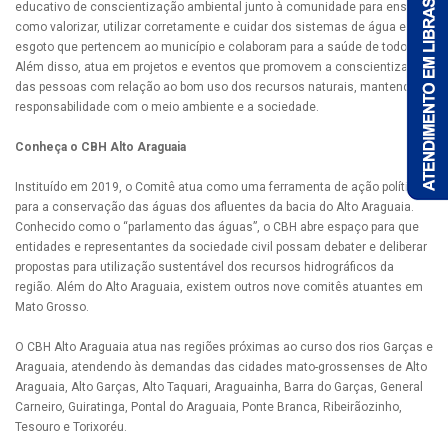
educativo de conscientização ambiental junto à comunidade para ensinar
como valorizar, utilizar corretamente e cuidar dos sistemas de água e
esgoto que pertencem ao município e colaboram para a saúde de todos.
Além disso, atua em projetos e eventos que promovem a conscientização
das pessoas com relação ao bom uso dos recursos naturais, mantendo a
responsabilidade com o meio ambiente e a sociedade.
Conheça o CBH Alto Araguaia
Instituído em 2019, o Comitê atua como uma ferramenta de ação política
para a conservação das águas dos afluentes da bacia do Alto Araguaia.
Conhecido como o “parlamento das águas”, o CBH abre espaço para que
entidades e representantes da sociedade civil possam debater e deliberar
propostas para utilização sustentável dos recursos hidrográficos da
região. Além do Alto Araguaia, existem outros nove comitês atuantes em
Mato Grosso.
O CBH Alto Araguaia atua nas regiões próximas ao curso dos rios Garças e
Araguaia, atendendo às demandas das cidades mato-grossenses de Alto
Araguaia, Alto Garças, Alto Taquari, Araguainha, Barra do Garças, General
Carneiro, Guiratinga, Pontal do Araguaia, Ponte Branca, Ribeirãozinho,
Tesouro e Torixoréu.