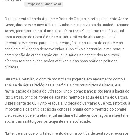
29/06/2021
Responsabilidade Social
Os representantes da Águas de Barra do Garças, diretor-presidente André
Bicca, diretor-executivo Robson Cunha e a supervisora da unidade Arianne
Ayres, participaram na última sexta-feira (25.06), de uma reunião virtual
com a equipe do Comitê da Bacia Hidrográfica do Alto Araguaia. O
encontro teve como pauta a apresentação da estrutura do comitê e as
principais atividades desenvolvidas. O objetivo é estimular e melhorar a
participação da organização civil e usuários no debate dos recursos
hídricos regionais, das ações efetivas e das boas práticas políticas
públicas.
Durante a reunião, o comitê mostrou os projetos em andamento como a
análise de águas biológicas superficiais dos municípios da bacia, e a
revitalização da bacia do Córrego Fundo, como plano piloto para a bacia do
Rio Garças, principal fonte de abastecimento de água de Barra do Garças.
O presidente do CBH Alto Araguaia, Clodoaldo Carvalho Queiroz, reforçou a
importância da participação da concessionária como membro do comitê.
Ele destaca que é fundamental ampliar e fortalecer dos laços ambiental e
social das instituições participantes e a sociedade.
“Entendemos que o fortalecimento de uma política de gestão de recursos