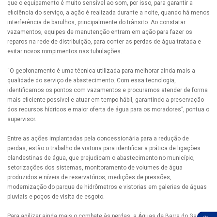
que o equipamento é muito sensível ao som, por isso, para garantir a
eficiência do serviço, a ação é realizada durante a noite, quando há menos
interferência de barulhos, principalmente do trânsito. Ao constatar
vazamentos, equipes de manutenção entram em ação para fazer os
reparos na rede de distribuição, para conter as perdas de água tratada e
evitar novos rompimentos nas tubulações.
“O geofonamento é uma técnica utilizada para melhorar ainda mais a
qualidade do serviço de abastecimento. Com essa tecnologia,
identificamos os pontos com vazamentos e procuramos atender de forma
mais eficiente possível e atuar em tempo hábil, garantindo a preservação
dos recursos hídricos e maior oferta de água para os moradores”, pontua o
supervisor.
Entre as ações implantadas pela concessionária para a redução de
perdas, estão o trabalho de vistoria para identificar a prática de ligações
clandestinas de água, que prejudicam o abastecimento no município,
setorizações dos sistemas, monitoramento de volumes de água
produzidos e níveis de reservatórios, medições de pressões,
modernização do parque de hidrômetros e vistorias em galerias de águas
pluviais e poços de visita de esgoto.
Para agilizar ainda mais o combate às perdas, a Águas de Barra do Garças