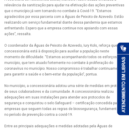
relevância da sanitização para ajudar na efetivação das ações preventivas
que o município já vem tomando no combate à Covid-19. “Estamos
agradecidos por essa parceria com a Águas de Peixoto de Azevedo. Estão
realizando um serviço fundamental diante dessa pandemia que estamos
enfrentando. Espero que a empresa continue nos apoiando com essas
ações”, ressalta.
O coordenador da Águas de Peixoto de Azevedo, Iury Kols, reforça que a
concessionária está à disposição para auxiliar a população neste
momento de dificuldade. “Estamos acompanhando todos os esforços do
município, que tem atuado fortemente no combate à proliferação do
coronavírus no município. Nosso compromisso é trabalhar continuamente
para garantir a saúde e o bem-estar da população”, pontua.
No município, a concessionária adotou uma série de medidas em proteção
de seus colaboradores e da comunidade. A concessionária realizou
adequações em suas instalações para atender aos protocolos de
segurança e conquistou o selo Safeguard – certificação concedida para
empresas que seguem todas as regras de biossegurança, fundamentais
no período de prevenção contra a covid-19.
Entre as principais adequações e medidas adotadas pela Águas de