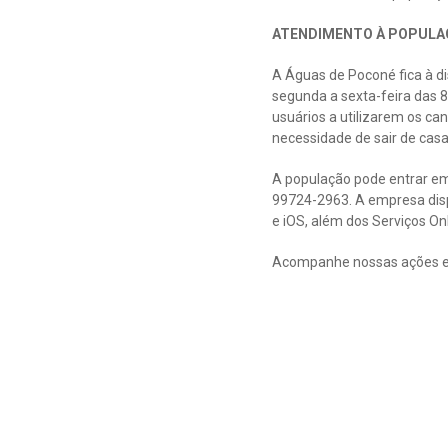
ATENDIMENTO À POPULA
A Águas de Poconé fica à d
segunda a sexta-feira das 
usuários a utilizarem os ca
necessidade de sair de casa
A população pode entrar em 
99724-2963. A empresa disp
e iOS, além dos Serviços O
Acompanhe nossas ações e 