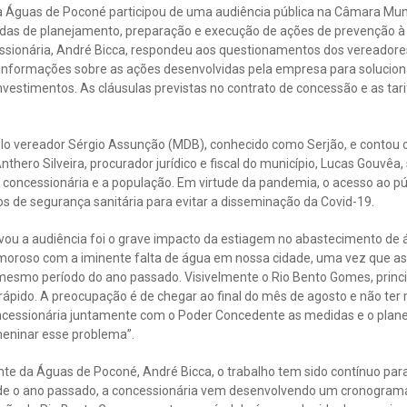
 a Águas de Poconé participou de uma audiência pública na Câmara Muni
idas de planejamento, preparação e execução de ações de prevenção à
essionária, André Bicca, respondeu aos questionamentos dos vereadore
 informações sobre as ações desenvolvidas pela empresa para solucio
nvestimentos. As cláusulas previstas no contrato de concessão e as t
pelo vereador Sérgio Assunção (MDB), conhecido como Serjão, e contou
nthero Silveira, procurador jurídico e fiscal do município, Lucas Gouvêa,
concessionária e a população. Em virtude da pandemia, o acesso ao púb
s de segurança sanitária para evitar a disseminação da Covid-19.
vou a audiência foi o grave impacto da estiagem no abastecimento de 
moroso com a iminente falta de água em nossa cidade, uma vez que as
esmo período do ano passado. Visivelmente o Rio Bento Gomes, princi
rápido. A preocupação é de chegar ao final do mês de agosto e não ter 
oncessionária juntamente com o Poder Concedente as medidas e o plan
eninar esse problema”.
te da Águas de Poconé, André Bicca, o trabalho tem sido contínuo para
de o ano passado, a concessionária vem desenvolvendo um cronograma