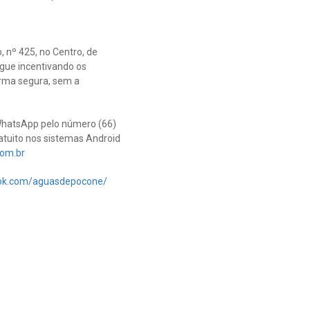
 nº 425, no Centro, de
egue incentivando os
forma segura, sem a
 WhatsApp pelo número (66)
atuito nos sistemas Android
om.br
ook.com/aguasdepocone/