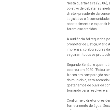
Nesta quarta-feira (23.06),
objetivo de debater as med
diretor-presidente da conc
Legislativo e à comunidade
abastecimento e expandir i
foram esclarecidas.
A audiência foi requerida 
promotor de justiça, Mário A
imprensa, colaboradores da 
seguiram todos os protocolo
Segundo Serjão, o que moti
ocorreu em 2020. “Estou te
fracas em comparação ao m
do município, está secando 
gostaríamos de ouvir da c
tomando para resolver e am
Conforme o diretor-presiden
fornecimento de água. Des