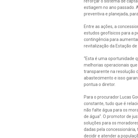
reforçar o sistema de capta
estiagem no ano passado. 
preventiva e planejada, pa
Entre as ações, a concessio
estudos geofísicos para a 
contingência para aumentar
revitalização da Estação d
“Esta é uma oportunidade qu
melhorias operacionais qu
transparente na resolução
abastecimento e isso garan
pontua o diretor.
Para o procurador Lucas Gou
constante, tudo que é relac
não falte água para os mora
de água”. O promotor de jus
soluções para os moradores.
dadas pela concessionária,
decidir e atender a popula