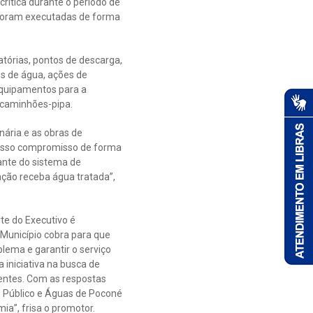
rítica durante o período de
 foram executadas de forma
atórias, pontos de descarga,
s de água, ações de
equipamentos para a
 caminhões-pipa.
nária e as obras de
nosso compromisso de forma
ante do sistema de
ação receba água tratada”,
te do Executivo é
 Município cobra para que
lema e garantir o serviço
 iniciativa na busca de
nentes. Com as respostas
o Público e Águas de Poconé
a”, frisa o promotor.