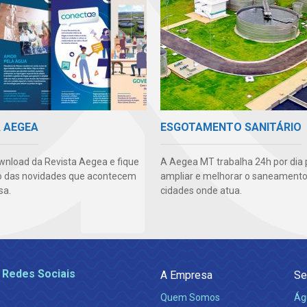
A AEGEA
ESGOTAMENTO SANITÁRIO
wnload da Revista Aegea e fique
A Aegea MT trabalha 24h por dia 
o das novidades que acontecem
ampliar e melhorar o saneamento
sa.
cidades onde atua.
 Redes Sociais
A Empresa
Se
Quem Somos
Ág