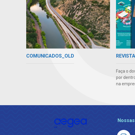
COMUNICADOS_OLD
REVIST
Faça o do
por dentr
na empre
Nossas