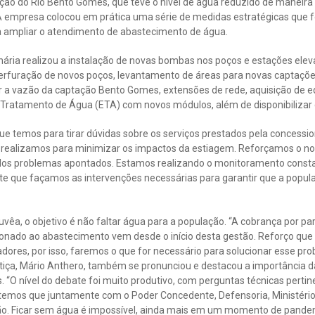
ção do Rio Bento Gomes, que teve o nível de água reduzido de maneira c
A empresa colocou em prática uma série de medidas estratégicas que
ra ampliar o atendimento de abastecimento de água.
nária realizou a instalação de novas bombas nos poços e estações elev
perfuração de novos poços, levantamento de áreas para novas captaçõe
 a vazão da captação Bento Gomes, extensões de rede, aquisição de 
e Tratamento de Água (ETA) com novos módulos, além de disponibilizar
e temos para tirar dúvidas sobre os serviços prestados pela concessio
e realizamos para minimizar os impactos da estiagem. Reforçamos o 
 dos problemas apontados. Estamos realizando o monitoramento const
te que façamos as intervenções necessárias para garantir que a popul
vêa, o objetivo é não faltar água para a população. “A cobrança por par
ionado ao abastecimento vem desde o início desta gestão. Reforço que
dores, por isso, faremos o que for necessário para solucionar esse prob
tiça, Mário Anthero, também se pronunciou e destacou a importância da
 “O nível do debate foi muito produtivo, com perguntas técnicas perti
 temos que juntamente com o Poder Concedente, Defensoria, Ministéri
ção. Ficar sem água é impossível, ainda mais em um momento de pandemi