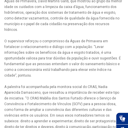
Águas de Primavera, David Martins Garib, que mostrou ao grupo da melhor
idade os cuidados com a limpeza da caixa d’água, funcionamento dos
hidrômetros, operação dos sistemas de tratamento de água e esgoto,
como detectar vazamentos, controle de qualidade da água fornecida no
município e o papel de cada cidadão na preservação dos recursos
hídricos.
O supervisor reforçou o compromisso da Águas de Primavera em
fortalecer o relacionamento e diálogo com a população. “Levar
informações sobre os benefícios da água e esgoto tratados, é uma
oportunidade valiosa para tirar dúvidas da população e ouvir sugestões. É
fundamental que as pessoas entendam o valor do saneamento básico e
como a concessionária está trabalhando para elevar este índice na
cidade”, pontuou.
A palestra foi acompanhada pela monitora social do CRAS, Nadia
Aparecida Damasceno, que ressaltou a importância de receber este tipo
de iniciativa. “O CRAS Mabília dos Santos Furtado oferece o Serviço de
Convivência e Fortalecimento de Vínculos (SCFV) para a pessoa idosa,
como forma de ampliar a convivência das diferentes culturas e das
vivências entre os usuários. Em seus eixos norteadores temos os
subeixos: direito a aprender e experimentar; direito de ser protagonista;
direito de ter direitos e deveres; direito à comunicação; participação no