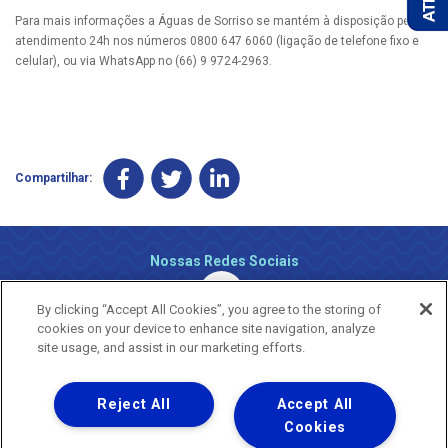
Para mais informações a Águas de Sorriso se mantém à disposição pelo
atendimento 24h nos números 0800 647 6060 (ligação de telefone fixo e
celular), ou via WhatsApp no (66) 9 9724-2963.
Compartilhar:
Nossas Redes Sociais
By clicking “Accept All Cookies”, you agree to the storing of
cookies on your device to enhance site navigation, analyze
site usage, and assist in our marketing efforts.
Reject All
Accept All
Uma empresa
Copyright ® 2026 - Todos os Direitos Reservados.
Cookies