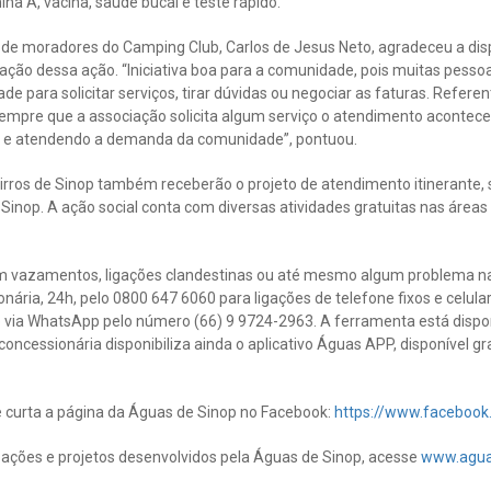
amina A, vacina, saúde bucal e teste rápido.
 de moradores do Camping Club, Carlos de Jesus Neto, agradeceu a dis
ação dessa ação. “Iniciativa boa para a comunidade, pois muitas pess
ade para solicitar serviços, tirar dúvidas ou negociar as faturas. Refe
empre que a associação solicita algum serviço o atendimento acontece 
 e atendendo a demanda da comunidade”, pontuou.
 bairros de Sinop também receberão o projeto de atendimento itinerant
Sinop. A ação social conta com diversas atividades gratuitas nas áreas
m vazamentos, ligações clandestinas ou até mesmo algum problema na 
ária, 24h, pelo 0800 647 6060 para ligações de telefone fixos e celul
to via WhatsApp pelo número (66) 9 9724-2963. A ferramenta está dispo
 concessionária disponibiliza ainda o aplicativo Águas APP, disponível
curta a página da Águas de Sinop no Facebook:
https://www.faceboo
ações e projetos desenvolvidos pela Águas de Sinop, acesse
www.agua