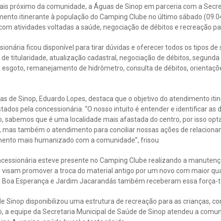
is próximo da comunidade, a Águas de Sinop em parceria com a Secret
mento itinerante à população do Camping Clube no último sábado (09.04).
com atividades voltadas a saúde, negociação de débitos e recreação pa
sionária ficou disponível para tirar dúvidas e oferecer todos os tipos de 
e titularidade, atualização cadastral, negociação de débitos, segunda 
e esgoto, remanejamento de hidrômetro, consulta de débitos, orientaç
as de Sinop, Eduardo Lopes, destaca que o objetivo do atendimento iti
tados pela concessionária. “O nosso intuito é entender e identificar as
, sabemos que é uma localidade mais afastada do centro, por isso op
l, mas também o atendimento para conciliar nossas ações de relacion
ento mais humanizado com a comunidade”, frisou
ncessionária esteve presente no Camping Clube realizando a manutenç
visam promover a troca do material antigo por um novo com maior qual
os Boa Esperança e Jardim Jacarandás também receberam essa força-t
e Sinop disponibilizou uma estrutura de recreação para as crianças, com
so, a equipe da Secretaria Municipal de Saúde de Sinop atendeu a comu