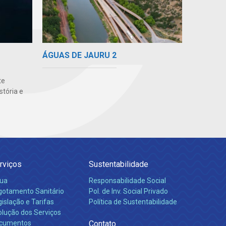
ÁGUAS DE JAURU 2
te
stória e
rviços
Sustentabilidade
ua
Responsabilidade Social
gotamento Sanitário
Pol. de Inv. Social Privado
islação e Tarifas
Política de Sustentabilidade
olução dos Serviços
cumentos
Contato