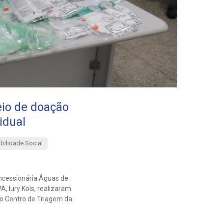
eio de doação
idual
ilidade Social
oncessionária Águas de
, Iury Kols, realizaram
no Centro de Triagem da