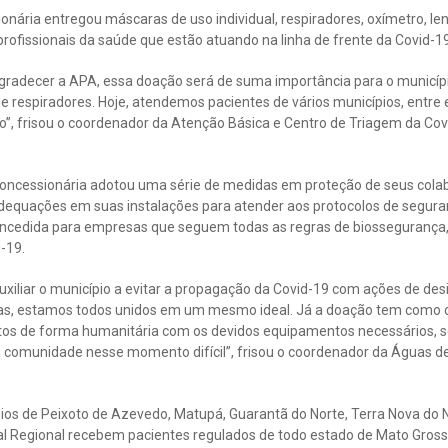
nária entregou máscaras de uso individual, respiradores, oxímetro, lençó
 profissionais da saúde que estão atuando na linha de frente da Covid-19
gradecer a APA, essa doação será de suma importância para o municípi
 respiradores. Hoje, atendemos pacientes de vários municípios, entre 
o”, frisou o coordenador da Atenção Básica e Centro de Triagem da Cov
concessionária adotou uma série de medidas em proteção de seus cola
adequações em suas instalações para atender aos protocolos de segura
oncedida para empresas que seguem todas as regras de biossegurança
-19.
auxiliar o município a evitar a propagação da Covid-19 com ações de d
as, estamos todos unidos em um mesmo ideal. Já a doação tem como o
tos de forma humanitária com os devidos equipamentos necessários,
a comunidade nesse momento difícil”, frisou o coordenador da Águas de
ios de Peixoto de Azevedo, Matupá, Guarantã do Norte, Terra Nova do 
al Regional recebem pacientes regulados de todo estado de Mato Gros