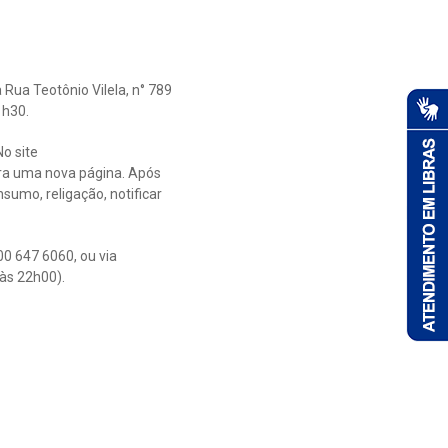
ua Teotônio Vilela, n° 789
1h30.
o site
para uma nova página. Após
nsumo, religação, notificar
0 647 6060, ou via
às 22h00).