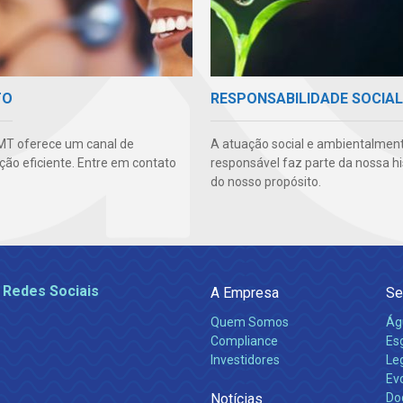
TO
RESPONSABILIDADE SOCIAL
MT oferece um canal de
A atuação social e ambientalmen
ão eficiente. Entre em contato
responsável faz parte da nossa hi
do nosso propósito.
 Redes Sociais
A Empresa
Se
Quem Somos
Ág
Compliance
Es
Investidores
Leg
Ev
Notícias
Do