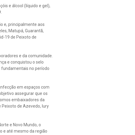
is e álcool (líquido e gel),
.
o e, principalmente aos
eles, Matupá, Guarantã,
id-19 de Peixoto de
boradores e da comunidade.
nça e conquistou o selo
, fundamentais no período
esinfecção em espaços com
bjetivo assegurar que os
 somos embaixadores da
 Peixoto de Azevedo, Iury
Norte e Novo Mundo, o
so e até mesmo da região