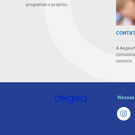
programas e projetos.
CONTA
A Aegea 
comunicaç
conosco.
Nossas