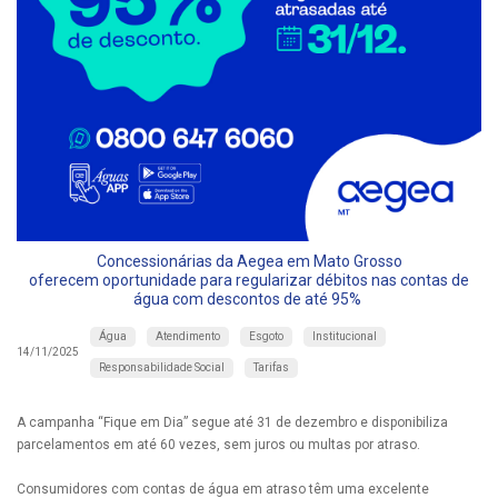
Concessionárias da Aegea em Mato Grosso
oferecem oportunidade para regularizar débitos nas contas de
água com descontos de até 95%
Água
Atendimento
Esgoto
Institucional
14/11/2025
Responsabilidade Social
Tarifas
A campanha “Fique em Dia” segue até 31 de dezembro e disponibiliza
parcelamentos em até 60 vezes, sem juros ou multas por atraso.
Consumidores com contas de água em atraso têm uma excelente