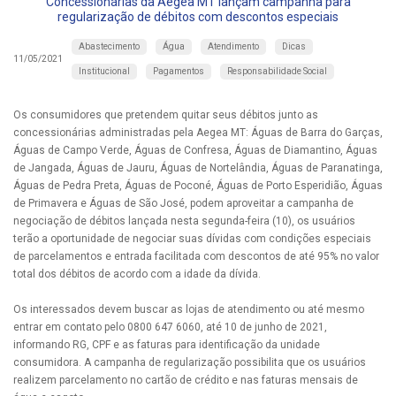
Concessionárias da Aegea MT lançam campanha para
regularização de débitos com descontos especiais
Abastecimento
Água
Atendimento
Dicas
11/05/2021
Institucional
Pagamentos
Responsabilidade Social
Os consumidores que pretendem quitar seus débitos junto as
concessionárias administradas pela Aegea MT: Águas de Barra do Garças,
Águas de Campo Verde, Águas de Confresa, Águas de Diamantino, Águas
de Jangada, Águas de Jauru, Águas de Nortelândia, Águas de Paranatinga,
Águas de Pedra Preta, Águas de Poconé, Águas de Porto Esperidião, Águas
de Primavera e Águas de São José, podem aproveitar a campanha de
negociação de débitos lançada nesta segunda-feira (10), os usuários
terão a oportunidade de negociar suas dívidas com condições especiais
de parcelamentos e entrada facilitada com descontos de até 95% no valor
total dos débitos de acordo com a idade da dívida.
Os interessados devem buscar as lojas de atendimento ou até mesmo
entrar em contato pelo 0800 647 6060, até 10 de junho de 2021,
informando RG, CPF e as faturas para identificação da unidade
consumidora. A campanha de regularização possibilita que os usuários
realizem parcelamento no cartão de crédito e nas faturas mensais de